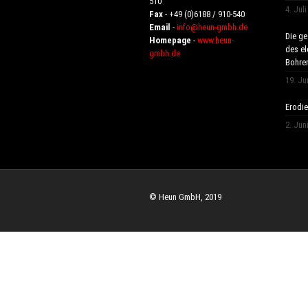
510
4. Jul
Fax
- +49 (0)6188 / 910-540
Email
-
info@heun-gmbh.de
Die g
Homepage
-
www.heun-
des el
gmbh.de
Bohre
19. Ju
Erodie
2. Jun
© Heun GmbH, 2019