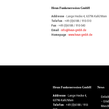
Heun Funkenerosion GmbH
Addresse
- Lange Hecke 4, 63796 Kahl/Main
Telefon
- +49 (0)6188 / 910-510
Fax
- +49 (0)6188 / 910-540
Email
-
info@heun-gmbh.de
Homepage
-
www.heun-gmbh.de
Heun Funkenerosion GmbH
News
Addresse
- Lange Hecke 4,
Einla
63796 Kahl/Main
– Erle
Telefon
- +49 (0)6188 / 910-
Maschi