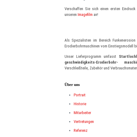
Verschaffen Sie sich einen ersten Eindruc
unseren
Imagefilm
an!
Als Spezialisten im Bereich Funkenerosion 
Erodierbohrmaschinen vom Einstiegsmodell bis
Unser Lieferprogramm umfasst
Startloch
geschwindigkeits-Erodierbohr- maschi
Verschleißteile, Zubehör und Verbrauchsmateri
Über uns
Portrait
Historie
Mitarbeiter
Vertretungen
Referenz